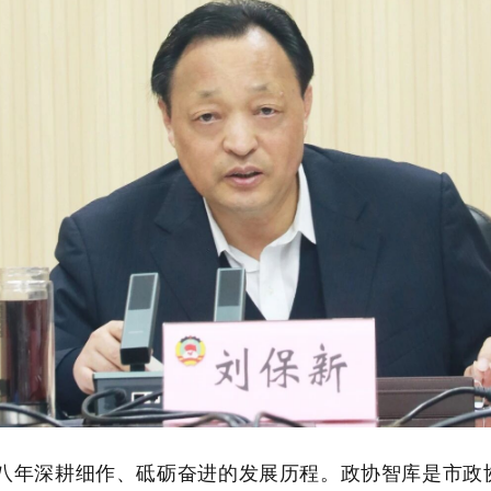
八年深耕细作、砥砺奋进的发展历程
。
政协智库是
市
政