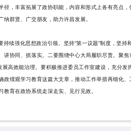
半径
，
丰富拓展了
政协职能
，
内容和形式上
各有亮点，
广纳群贤、广交朋友，助力许昌发展。
要持续强化思想政治引领。坚持
“第一议题”制度，坚
、讲协同、抓落实。二
要
围绕中心大局履职尽责。聚焦
量发展高效能治理。要积极推进委员工作室建设
，
充分发
确政绩观学习教育这篇大文章
，推动工作举措再细化、
习教育在政协系统走深走实、见行见效。