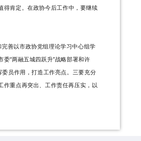
值得肯定
。
在政协今后工作中
，
要继续
持和完善以市政协党组理论学习中心组学
市委
“两融五城四跃升”战略部署和许
挥委员作用
，
打造工作亮点
。
三
要
充分
工作重点再突出、工作责任再压实，
以